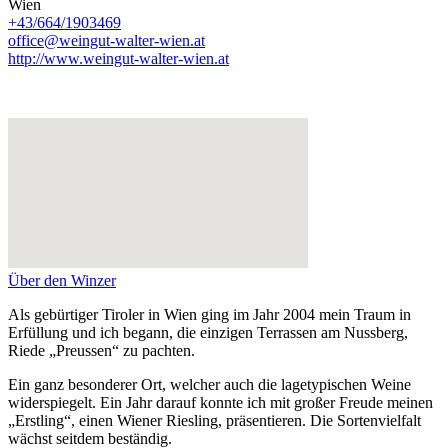
Wien
+43/664/1903469
office@weingut-walter-wien.at
http://www.weingut-walter-wien.at
Über den Winzer
Als gebürtiger Tiroler in Wien ging im Jahr 2004 mein Traum in
Erfüllung und ich begann, die einzigen Terrassen am Nussberg,
Riede „Preussen“ zu pachten.
Ein ganz besonderer Ort, welcher auch die lagetypischen Weine
widerspiegelt. Ein Jahr darauf konnte ich mit großer Freude meinen
„Erstling“, einen Wiener Riesling, präsentieren. Die Sortenvielfalt
wächst seitdem beständig.