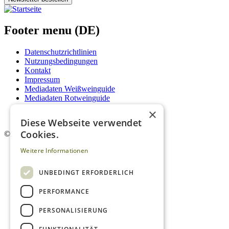
Footer menu (DE)
Datenschutzrichtlinien
Nutzungsbedingungen
Kontakt
Impressum
Mediadaten Weißweinguide
Mediadaten Rotweinguide
AGB
×
Newsletter
Diese Webseite verwendet
Cookies.
©
2026. Alle Rechte vorbehalten.
Weitere Informationen
UNBEDINGT ERFORDERLICH
PERFORMANCE
PERSONALISIERUNG