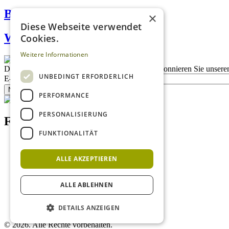
BIO Weingut Amon
×
Diese Webseite verwendet
Weingut Andreas Schmid
Cookies.
Weitere Informationen
Description
Bleiben Sie auf dem Laufenden
Abonnieren Sie unseren
UNBEDINGT ERFORDERLICH
E-Mail
Newsletter bestellen
PERFORMANCE
PERSONALISIERUNG
Footer menu (DE)
FUNKTIONALITÄT
Datenschutzrichtlinien
Nutzungsbedingungen
ALLE AKZEPTIEREN
Kontakt
Impressum
Mediadaten Weißweinguide
ALLE ABLEHNEN
Mediadaten Rotweinguide
AGB
Newsletter
DETAILS ANZEIGEN
©
2026. Alle Rechte vorbehalten.