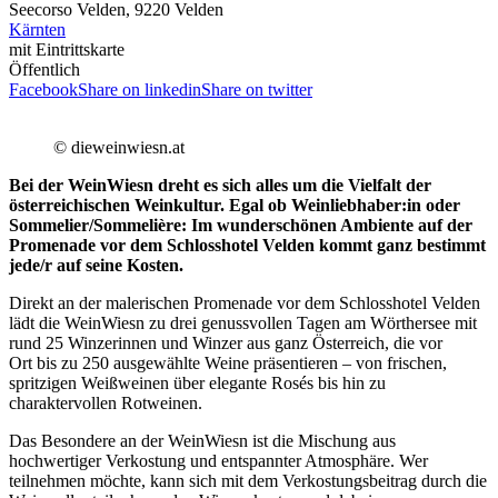
Seecorso Velden, 9220 Velden
Kärnten
mit Eintrittskarte
Öffentlich
Facebook
Share on linkedin
Share on twitter
© dieweinwiesn.at
Bei der WeinWiesn dreht es sich alles um die Vielfalt der
österreichischen Weinkultur. Egal ob Weinliebhaber:in oder
Sommelier/Sommelière: Im wunderschönen Ambiente auf der
Promenade vor dem Schlosshotel Velden kommt ganz bestimmt
jede/r auf seine Kosten.
Direkt an der malerischen Promenade vor dem Schlosshotel Velden
lädt die WeinWiesn zu drei genussvollen Tagen am Wörthersee mit
rund 25 Winzerinnen und Winzer aus ganz Österreich, die vor
Ort bis zu 250 ausgewählte Weine präsentieren – von frischen,
spritzigen Weißweinen über elegante Rosés bis hin zu
charaktervollen Rotweinen.
Das Besondere an der WeinWiesn ist die Mischung aus
hochwertiger Verkostung und entspannter Atmosphäre. Wer
teilnehmen möchte, kann sich mit dem Verkostungsbeitrag durch die