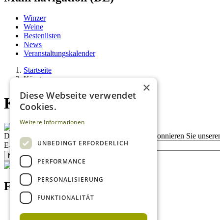
Winzer
Weine
Bestenlisten
News
Veranstaltungskalender
Startseite
Kärnten
×
Diese Webseite verwendet
Kärnten
Cookies.
Weitere Informationen
Description
Bleiben Sie auf dem Laufenden
Abonnieren Sie unseren
UNBEDINGT ERFORDERLICH
E-Mail
Newsletter bestellen
PERFORMANCE
PERSONALISIERUNG
Footer menu (DE)
FUNKTIONALITÄT
Datenschutzrichtlinien
Nutzungsbedingungen