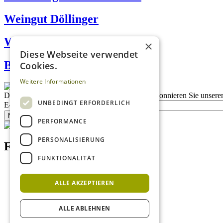
Weingut Döllinger
Weinbau Poys
×
Diese Webseite verwendet
BIO-Weinhof Vogl
Cookies.
Weitere Informationen
Description
Bleiben Sie auf dem Laufenden
Abonnieren Sie unseren
UNBEDINGT ERFORDERLICH
E-Mail
Newsletter bestellen
PERFORMANCE
PERSONALISIERUNG
Footer menu (DE)
FUNKTIONALITÄT
Datenschutzrichtlinien
Nutzungsbedingungen
ALLE AKZEPTIEREN
Kontakt
Impressum
Mediadaten Weißweinguide
ALLE ABLEHNEN
Mediadaten Rotweinguide
AGB