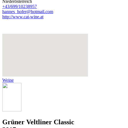
Niederösterreich
+43/699/10238957
hannes_hofer@hotmail.com
http://www.cat-wine.at
Weine
Grüner Veltliner Classic