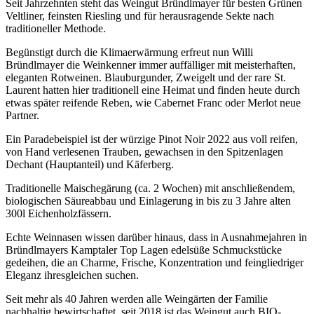
Seit Jahrzehnten steht das Weingut Bründlmayer für besten Grünen
Veltliner, feinsten Riesling und für herausragende Sekte nach
traditioneller Methode.
Begünstigt durch die Klimaerwärmung erfreut nun Willi
Bründlmayer die Weinkenner immer auffälliger mit meisterhaften,
eleganten Rotweinen. Blauburgunder, Zweigelt und der rare St.
Laurent hatten hier traditionell eine Heimat und finden heute durch
etwas später reifende Reben, wie Cabernet Franc oder Merlot neue
Partner.
Ein Paradebeispiel ist der würzige Pinot Noir 2022 aus voll reifen,
von Hand verlesenen Trauben, gewachsen in den Spitzenlagen
Dechant (Hauptanteil) und Käferberg.
Traditionelle Maischegärung (ca. 2 Wochen) mit anschließendem,
biologischen Säureabbau und Einlagerung in bis zu 3 Jahre alten
300l Eichenholzfässern.
Echte Weinnasen wissen darüber hinaus, dass in Ausnahmejahren in
Bründlmayers Kamptaler Top Lagen edelsüße Schmuckstücke
gedeihen, die an Charme, Frische, Konzentration und feingliedriger
Eleganz ihresgleichen suchen.
Seit mehr als 40 Jahren werden alle Weingärten der Familie
nachhaltig bewirtschaftet, seit 2018 ist das Weingut auch BIO-