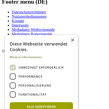
Footer menu (DE)
Datenschutzrichtlinien
Nutzungsbedingungen
Kontakt
Impressum
Mediadaten Weißweinguide
Mediadaten Rotweinguide
×
AGB
Newsletter
Diese Webseite verwendet
Cookies.
©
2026. Alle Rechte vorbehalten.
Weitere Informationen
UNBEDINGT ERFORDERLICH
PERFORMANCE
PERSONALISIERUNG
FUNKTIONALITÄT
ALLE AKZEPTIEREN