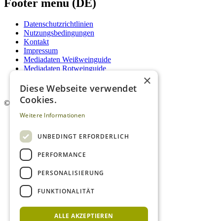
Footer menu (DE)
Datenschutzrichtlinien
Nutzungsbedingungen
Kontakt
Impressum
Mediadaten Weißweinguide
Mediadaten Rotweinguide
×
AGB
Newsletter
Diese Webseite verwendet
Cookies.
©
2026. Alle Rechte vorbehalten.
Weitere Informationen
UNBEDINGT ERFORDERLICH
PERFORMANCE
PERSONALISIERUNG
FUNKTIONALITÄT
ALLE AKZEPTIEREN