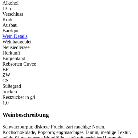
Alkohol
13.5
Verschluss
Kork
Ausbau
Barrique
Wein Details
Weinbaugebiet
Neusiedlersee
Herkunft
Burgenland
Rebsorten Cuvée
BF
ZW
CS
Süßegrad
trocken
Restzucker in g/l
1,0
Weinbeschreibung
Schwarzpurpur, diskrete Frucht, zart rauchige Noten,
Kochschokolade, Popcorn; engmaschiges Tannin, mehlige Textur,
milde Säure, enorme Mundfülle, sanft mit perfekter Harmonie,