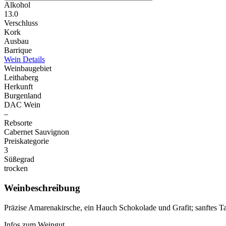
Alkohol
13.0
Verschluss
Kork
Ausbau
Barrique
Wein Details
Weinbaugebiet
Leithaberg
Herkunft
Burgenland
DAC Wein
–
Rebsorte
Cabernet Sauvignon
Preiskategorie
3
Süßegrad
trocken
Weinbeschreibung
Präzise Amarenakirsche, ein Hauch Schokolade und Grafit; sanftes Tan
Infos zum Weingut