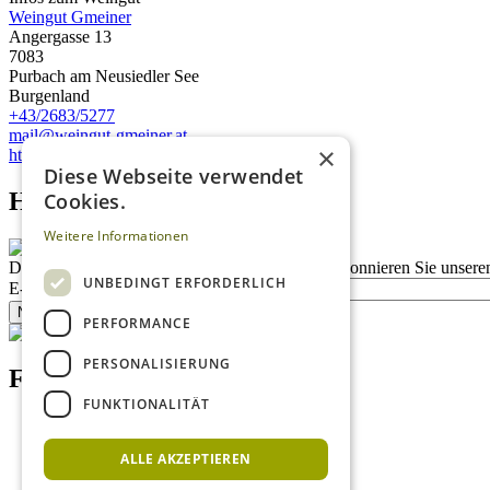
Weingut Gmeiner
Angergasse 13
7083
Purbach am Neusiedler See
Burgenland
+43/2683/5277
mail@weingut-gmeiner.at
×
http://www.weingut-gmeiner.at
Diese Webseite verwendet
Homepage advert block
Cookies.
Weitere Informationen
Description
Bleiben Sie auf dem Laufenden
Abonnieren Sie unseren
UNBEDINGT ERFORDERLICH
E-Mail
Newsletter bestellen
PERFORMANCE
PERSONALISIERUNG
Footer menu (DE)
FUNKTIONALITÄT
Datenschutzrichtlinien
Nutzungsbedingungen
ALLE AKZEPTIEREN
Kontakt
Impressum