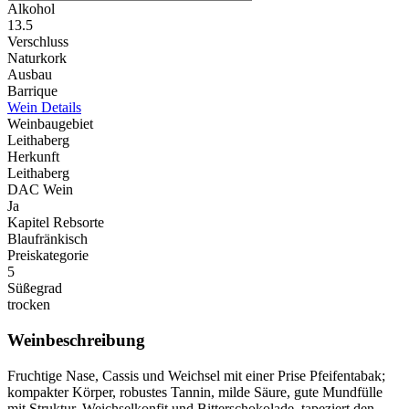
Alkohol
13.5
Verschluss
Naturkork
Ausbau
Barrique
Wein Details
Weinbaugebiet
Leithaberg
Herkunft
Leithaberg
DAC Wein
Ja
Kapitel Rebsorte
Blaufränkisch
Preiskategorie
5
Süßegrad
trocken
Weinbeschreibung
Fruchtige Nase, Cassis und Weichsel mit einer Prise Pfeifentabak;
kompakter Körper, robustes Tannin, milde Säure, gute Mundfülle
mit Struktur, Weichselkonfit und Bitterschokolade, tapeziert den