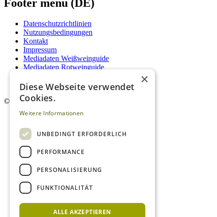
Footer menu (DE)
Datenschutzrichtlinien
Nutzungsbedingungen
Kontakt
Impressum
Mediadaten Weißweinguide
Mediadaten Rotweinguide
×
AGB
Newsletter
Diese Webseite verwendet
Cookies.
©
2026. Alle Rechte vorbehalten.
Weitere Informationen
UNBEDINGT ERFORDERLICH
PERFORMANCE
PERSONALISIERUNG
FUNKTIONALITÄT
ALLE AKZEPTIEREN