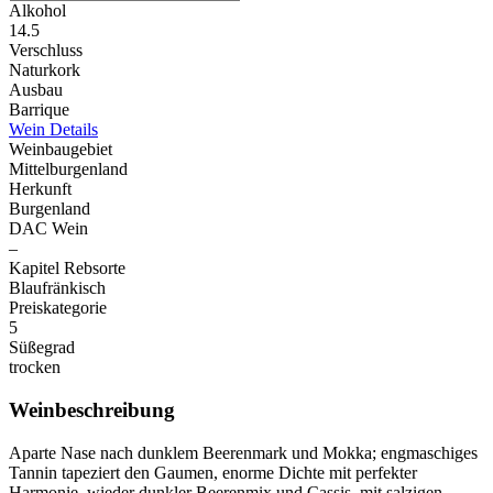
Alkohol
14.5
Verschluss
Naturkork
Ausbau
Barrique
Wein Details
Weinbaugebiet
Mittelburgenland
Herkunft
Burgenland
DAC Wein
–
Kapitel Rebsorte
Blaufränkisch
Preiskategorie
5
Süßegrad
trocken
Weinbeschreibung
Aparte Nase nach dunklem Beerenmark und Mokka; engmaschiges
Tannin tapeziert den Gaumen, enorme Dichte mit perfekter
Harmonie, wieder dunkler Beerenmix und Cassis, mit salzigen