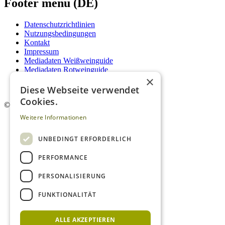
Footer menu (DE)
Datenschutzrichtlinien
Nutzungsbedingungen
Kontakt
Impressum
Mediadaten Weißweinguide
Mediadaten Rotweinguide
×
AGB
Newsletter
Diese Webseite verwendet
Cookies.
©
2026. Alle Rechte vorbehalten.
Weitere Informationen
UNBEDINGT ERFORDERLICH
PERFORMANCE
PERSONALISIERUNG
FUNKTIONALITÄT
ALLE AKZEPTIEREN