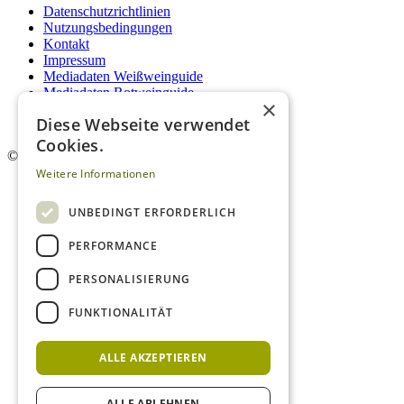
Datenschutzrichtlinien
Nutzungsbedingungen
Kontakt
Impressum
Mediadaten Weißweinguide
Mediadaten Rotweinguide
×
AGB
Diese Webseite verwendet
Newsletter
Cookies.
©
2026. Alle Rechte vorbehalten.
Weitere Informationen
UNBEDINGT ERFORDERLICH
PERFORMANCE
PERSONALISIERUNG
FUNKTIONALITÄT
ALLE AKZEPTIEREN
ALLE ABLEHNEN