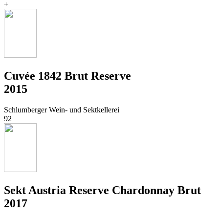
+
Cuvée 1842 Brut Reserve
2015
Schlumberger Wein- und Sektkellerei
92
Sekt Austria Reserve Chardonnay Brut
2017