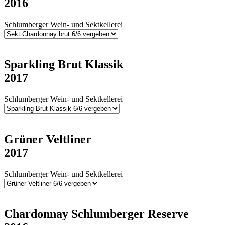
2016
Schlumberger Wein- und Sektkellerei
Sparkling Brut Klassik
2017
Schlumberger Wein- und Sektkellerei
Grüner Veltliner
2017
Schlumberger Wein- und Sektkellerei
Chardonnay Schlumberger Reserve