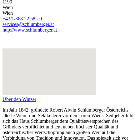
1190
Wien
Wien
+43/1/368 22 58 - 0
services@schlumberger.at
http://www.schlumberger.at
Über den Winzer
Im Jahr 1842, gründete Robert Alwin Schlumberger Österreichs
älteste Wein- und Sektkellerei vor den Toren Wiens. Seit jeher fühlt
sich das Haus Schlumberger dem Qualitätsversprechen des
Gründers verpflichtet und legt neben höchster Qualität und
österreichischer Wertschöpfung auch großen Wert auf die
Verbindung von Tradition und Innovation. Das spiegelt sich vor