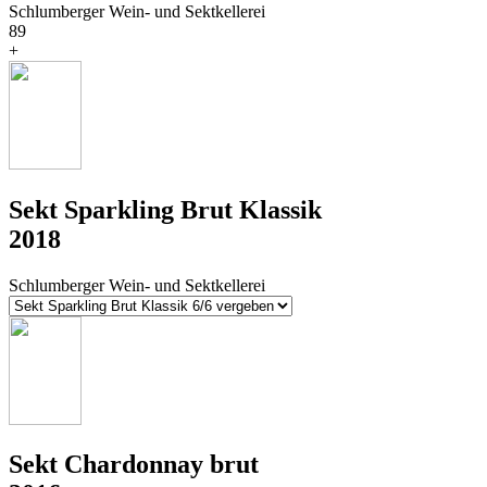
Schlumberger Wein- und Sektkellerei
89
+
Sekt Sparkling Brut Klassik
2018
Schlumberger Wein- und Sektkellerei
Sekt Chardonnay brut