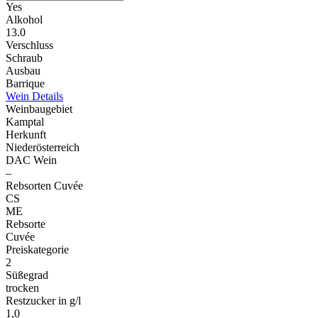
Yes
Alkohol
13.0
Verschluss
Schraub
Ausbau
Barrique
Wein Details
Weinbaugebiet
Kamptal
Herkunft
Niederösterreich
DAC Wein
–
Rebsorten Cuvée
CS
ME
Rebsorte
Cuvée
Preiskategorie
2
Süßegrad
trocken
Restzucker in g/l
1,0