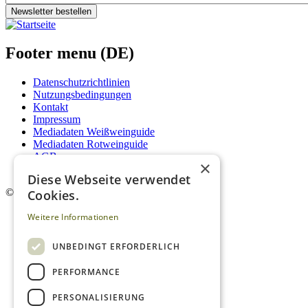
Newsletter bestellen
Footer menu (DE)
Datenschutzrichtlinien
Nutzungsbedingungen
Kontakt
Impressum
Mediadaten Weißweinguide
Mediadaten Rotweinguide
AGB
×
Newsletter
Diese Webseite verwendet
©
2026. Alle Rechte vorbehalten.
Cookies.
Weitere Informationen
UNBEDINGT ERFORDERLICH
PERFORMANCE
PERSONALISIERUNG