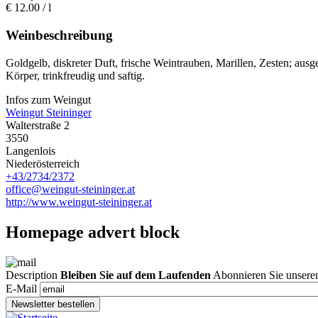
€
12.00
/ l
Weinbeschreibung
Goldgelb, diskreter Duft, frische Weintrauben, Marillen, Zesten; au
Körper, trinkfreudig und saftig.
Infos zum Weingut
Weingut Steininger
Walterstraße 2
3550
Langenlois
Niederösterreich
+43/2734/2372
office@weingut-steininger.at
http://www.weingut-steininger.at
Homepage advert block
Description
Bleiben Sie auf dem Laufenden
Abonnieren Sie unseren
E-Mail
Newsletter bestellen