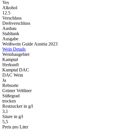
Yes
Alkohol
12.5
Verschluss
Drehverschluss
Ausbau
Stahltank
Ausgabe
Weißwein Guide Austria 2023
Wein Details
Weinbaugebiet
Kamptal
Herkunft
Kamptal DAC
DAC Wein
Ja
Rebsorte
Grüner Veltliner
Süßegrad
trocken
Restzucker in g/l
3,1
Säure in g/l
5,5
Preis pro Liter