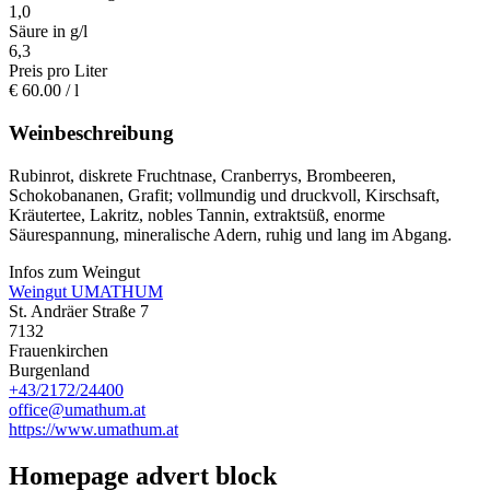
1,0
Säure in g/l
6,3
Preis pro Liter
€
60.00
/ l
Weinbeschreibung
Rubinrot, diskrete Fruchtnase, Cranberrys, Brombeeren,
Schokobananen, Grafit; vollmundig und druckvoll, Kirschsaft,
Kräutertee, Lakritz, nobles Tannin, extraktsüß, enorme
Säurespannung, mineralische Adern, ruhig und lang im Abgang.
Infos zum Weingut
Weingut UMATHUM
St. Andräer Straße 7
7132
Frauenkirchen
Burgenland
+43/2172/24400
office@umathum.at
https://www.umathum.at
Homepage advert block