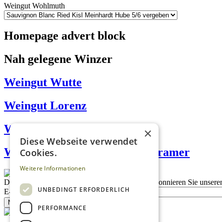
Weingut Wohlmuth
Homepage advert block
Nah gelegene Winzer
Weingut Wutte
Weingut Lorenz
Weingut R&R Gerngross
×
Diese Webseite verwendet
Weingut Albert Familie von Cramer
Cookies.
Weitere Informationen
Description
Bleiben Sie auf dem Laufenden
Abonnieren Sie unseren
UNBEDINGT ERFORDERLICH
E-Mail
Newsletter bestellen
PERFORMANCE