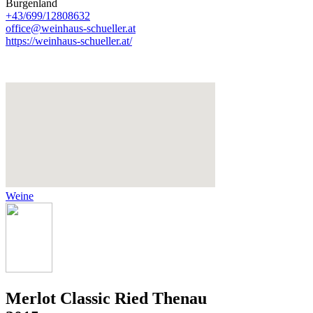
Burgenland
+43/699/12808632
office@weinhaus-schueller.at
https://weinhaus-schueller.at/
Weine
Merlot Classic Ried Thenau