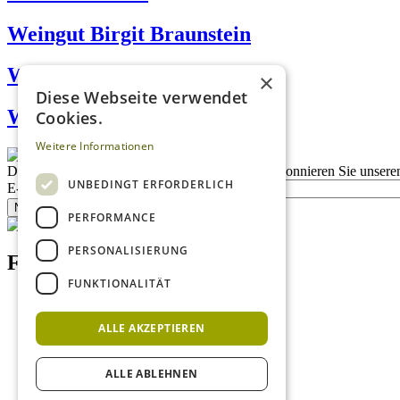
Weingut Birgit Braunstein
Weinhof Leidl-Putz
×
Diese Webseite verwendet
Weingut Kreiler
Cookies.
Weitere Informationen
Description
Bleiben Sie auf dem Laufenden
Abonnieren Sie unseren
UNBEDINGT ERFORDERLICH
E-Mail
Newsletter bestellen
PERFORMANCE
PERSONALISIERUNG
Footer menu (DE)
FUNKTIONALITÄT
Datenschutzrichtlinien
Nutzungsbedingungen
ALLE AKZEPTIEREN
Kontakt
Impressum
Mediadaten Weißweinguide
ALLE ABLEHNEN
Mediadaten Rotweinguide
AGB