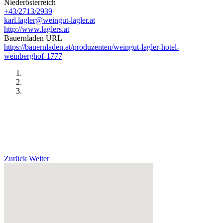
Niederösterreich
+43/2713/2939
karl.lagler@weingut-lagler.at
http://www.laglers.at
Bauernladen URL
https://bauernladen.at/produzenten/weingut-lagler-hotel-
weinberghof-1777
Zurück
Weiter