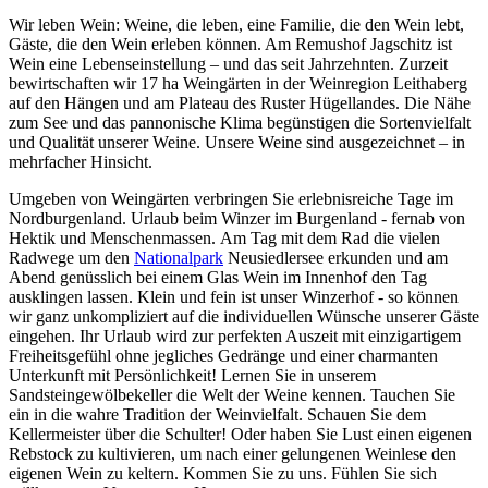
Wir leben Wein: Weine, die leben, eine Familie, die den Wein lebt,
Gäste, die den Wein erleben können. Am Remushof Jagschitz ist
Wein eine Lebenseinstellung – und das seit Jahrzehnten. Zurzeit
bewirtschaften wir 17 ha Weingärten in der Weinregion Leithaberg
auf den Hängen und am Plateau des Ruster Hügellandes. Die Nähe
zum See und das pannonische Klima begünstigen die Sortenvielfalt
und Qualität unserer Weine. Unsere Weine sind ausgezeichnet – in
mehrfacher Hinsicht.
Umgeben von Weingärten verbringen Sie erlebnisreiche Tage im
Nordburgenland. Urlaub beim Winzer im Burgenland - fernab von
Hektik und Menschenmassen. Am Tag mit dem Rad die vielen
Radwege um den
Nationalpark
Neusiedlersee erkunden und am
Abend genüsslich bei einem Glas Wein im Innenhof den Tag
ausklingen lassen. Klein und fein ist unser Winzerhof - so können
wir ganz unkompliziert auf die individuellen Wünsche unserer Gäste
eingehen. Ihr Urlaub wird zur perfekten Auszeit mit einzigartigem
Freiheitsgefühl ohne jegliches Gedränge und einer charmanten
Unterkunft mit Persönlichkeit! Lernen Sie in unserem
Sandsteingewölbekeller die Welt der Weine kennen. Tauchen Sie
ein in die wahre Tradition der Weinvielfalt. Schauen Sie dem
Kellermeister über die Schulter! Oder haben Sie Lust einen eigenen
Rebstock zu kultivieren, um nach einer gelungenen Weinlese den
eigenen Wein zu keltern. Kommen Sie zu uns. Fühlen Sie sich