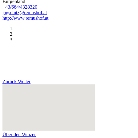
Burgenland
+43/664/4328320
jagschitz@remushof.at
http://www.remushof.at
Zurück
Weiter
Über den Winzer