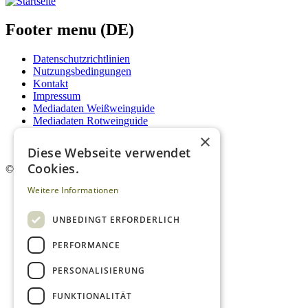
Footer menu (DE)
Datenschutzrichtlinien
Nutzungsbedingungen
Kontakt
Impressum
Mediadaten Weißweinguide
Mediadaten Rotweinguide
AGB
×
Newsletter
Diese Webseite verwendet
Cookies.
©
2026. Alle Rechte vorbehalten.
Weitere Informationen
UNBEDINGT ERFORDERLICH
PERFORMANCE
PERSONALISIERUNG
FUNKTIONALITÄT