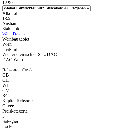
12.90
Alkohol
13.5
Ausbau
Stahltank
Wein Details
Weinbaugebiet
Wien
Herkunft
Wiener Gemischter Satz DAC
DAC Wein
–
Rebsorten Cuvée
GB
CH
WB
GV
RG
Kapitel Rebsorte
Cuvée
Preiskategorie
3
Süßegrad
trocken