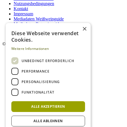
Nutzungsbedingungen
Kontakt
Impressum
Mediadaten Weißweinguide
Mediadaten Rotweinguide
×
AGB
Diese Webseite verwendet
Newsletter
Cookies.
©
2026. Alle Rechte vorbehalten.
Weitere Informationen
UNBEDINGT ERFORDERLICH
PERFORMANCE
PERSONALISIERUNG
FUNKTIONALITÄT
ALLE AKZEPTIEREN
ALLE ABLEHNEN