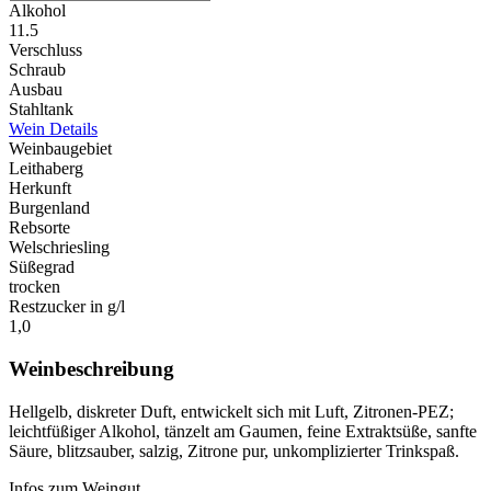
Alkohol
11.5
Verschluss
Schraub
Ausbau
Stahltank
Wein Details
Weinbaugebiet
Leithaberg
Herkunft
Burgenland
Rebsorte
Welschriesling
Süßegrad
trocken
Restzucker in g/l
1,0
Weinbeschreibung
Hellgelb, diskreter Duft, entwickelt sich mit Luft, Zitronen-PEZ;
leichtfüßiger Alkohol, tänzelt am Gaumen, feine Extraktsüße, sanfte
Säure, blitzsauber, salzig, Zitrone pur, unkomplizierter Trinkspaß.
Infos zum Weingut