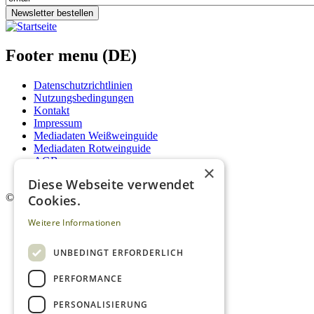
Newsletter bestellen
Footer menu (DE)
Datenschutzrichtlinien
Nutzungsbedingungen
Kontakt
Impressum
Mediadaten Weißweinguide
Mediadaten Rotweinguide
AGB
×
Newsletter
Diese Webseite verwendet
©
2026. Alle Rechte vorbehalten.
Cookies.
Weitere Informationen
UNBEDINGT ERFORDERLICH
PERFORMANCE
PERSONALISIERUNG