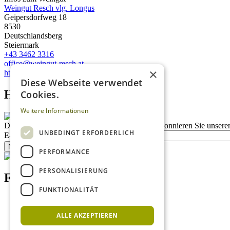
Weingut Resch vlg. Longus
Geipersdorfweg 18
8530
Deutschlandsberg
Steiermark
+43 3462 3316
office@weingut-resch.at
×
https://www.weingut-resch.at/
Diese Webseite verwendet
Homepage advert block
Cookies.
Weitere Informationen
Description
Bleiben Sie auf dem Laufenden
Abonnieren Sie unseren
UNBEDINGT ERFORDERLICH
E-Mail
Newsletter bestellen
PERFORMANCE
PERSONALISIERUNG
Footer menu (DE)
FUNKTIONALITÄT
Datenschutzrichtlinien
Nutzungsbedingungen
ALLE AKZEPTIEREN
Kontakt
Impressum