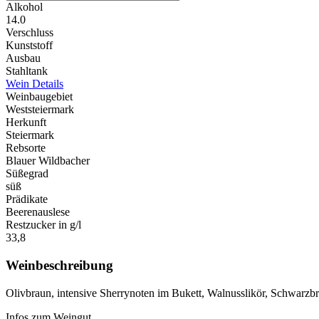
Alkohol
14.0
Verschluss
Kunststoff
Ausbau
Stahltank
Wein Details
Weinbaugebiet
Weststeiermark
Herkunft
Steiermark
Rebsorte
Blauer Wildbacher
Süßegrad
süß
Prädikate
Beerenauslese
Restzucker in g/l
33,8
Weinbeschreibung
Olivbraun, intensive Sherrynoten im Bukett, Walnusslikör, Schwarzbr
Infos zum Weingut