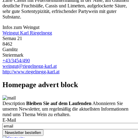
Zarte Cassis mit Feuersteinuntermalung in der Nase, am Gaumen
deutliche Fruchtsüße, Cassis und Limetten, aufgelockerte Säure,
sehr gute Sortentypizität, erfrischender Partywein mit guter
Substanz.
Infos zum Weingut
Weingut Karl Riegelnegg
Sernau 21
8462
Gamlitz
Steiermark
+43/3454/490
weingut@riegelnegg-karl.at
http://www.riegelnegg-karl.at
Homepage advert block
Description
Bleiben Sie auf dem Laufenden
Abonnieren Sie
unseren Newsletter, um regelmäßig die aktuellsten Informationen
rund ums Thema Wein zu erhalten.
E-Mail
Newsletter bestellen