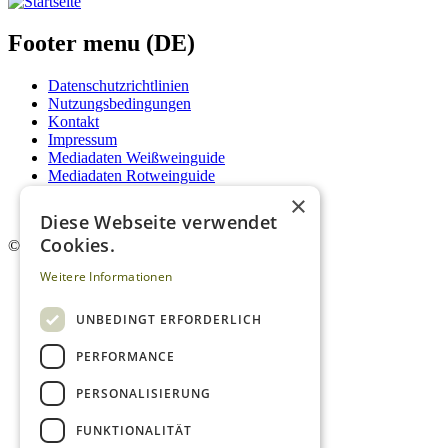
Footer menu (DE)
Datenschutzrichtlinien
Nutzungsbedingungen
Kontakt
Impressum
Mediadaten Weißweinguide
Mediadaten Rotweinguide
AGB
×
Newsletter
Diese Webseite verwendet
Cookies.
©
2026. Alle Rechte vorbehalten.
Weitere Informationen
UNBEDINGT ERFORDERLICH
PERFORMANCE
PERSONALISIERUNG
FUNKTIONALITÄT