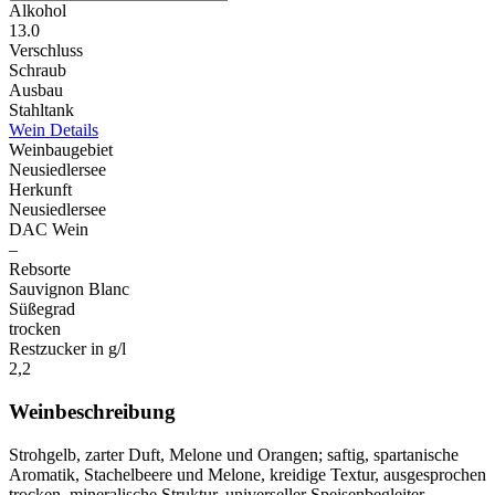
Alkohol
13.0
Verschluss
Schraub
Ausbau
Stahltank
Wein Details
Weinbaugebiet
Neusiedlersee
Herkunft
Neusiedlersee
DAC Wein
–
Rebsorte
Sauvignon Blanc
Süßegrad
trocken
Restzucker in g/l
2,2
Weinbeschreibung
Strohgelb, zarter Duft, Melone und Orangen; saftig, spartanische
Aromatik, Stachelbeere und Melone, kreidige Textur, ausgesprochen
trocken, mineralische Struktur, universeller Speisenbegleiter.