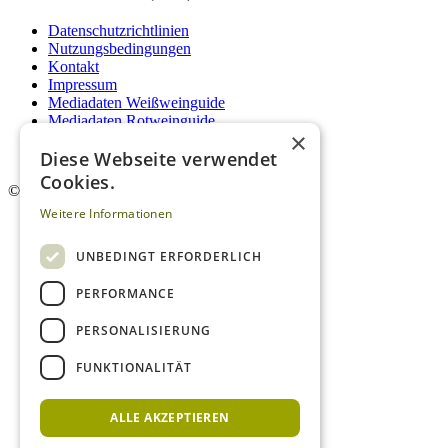
Datenschutzrichtlinien
Nutzungsbedingungen
Kontakt
Impressum
Mediadaten Weißweinguide
Mediadaten Rotweinguide
×
AGB
Diese Webseite verwendet
Newsletter
Cookies.
©
2026. Alle Rechte vorbehalten.
Weitere Informationen
UNBEDINGT ERFORDERLICH
PERFORMANCE
PERSONALISIERUNG
FUNKTIONALITÄT
ALLE AKZEPTIEREN