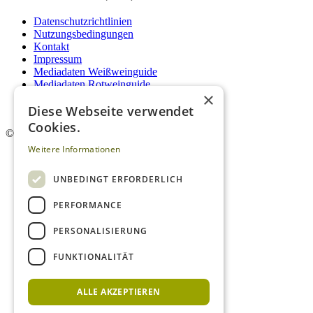
Datenschutzrichtlinien
Nutzungsbedingungen
Kontakt
Impressum
Mediadaten Weißweinguide
Mediadaten Rotweinguide
×
AGB
Diese Webseite verwendet
Newsletter
Cookies.
©
2026. Alle Rechte vorbehalten.
Weitere Informationen
UNBEDINGT ERFORDERLICH
PERFORMANCE
PERSONALISIERUNG
FUNKTIONALITÄT
ALLE AKZEPTIEREN