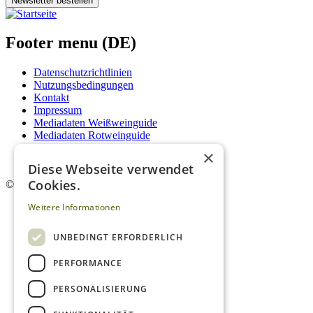
Newsletter bestellen
Footer menu (DE)
Datenschutzrichtlinien
Nutzungsbedingungen
Kontakt
Impressum
Mediadaten Weißweinguide
Mediadaten Rotweinguide
AGB
×
Newsletter
Diese Webseite verwendet
Cookies.
©
2026. Alle Rechte vorbehalten.
Weitere Informationen
UNBEDINGT ERFORDERLICH
PERFORMANCE
PERSONALISIERUNG