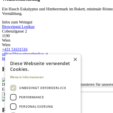
Ein Hauch Eukalyptus und Himbeermark im Bukett, minimale Röstnoten
Vermählung.
Infos zum Weingut
Bioweingut Lenikus
Cobenzlgasse 2
1190
Wien
Wien
+431 51631516
office@bioweingutlenikus.at
×
http://www.bioweingutlenikus.at
Diese Webseite verwendet
Homepage advert block
Cookies.
Weitere Informationen
Description
Bleiben Sie auf dem Laufenden
Abonnieren Sie unseren
UNBEDINGT ERFORDERLICH
E-Mail
Newsletter bestellen
PERFORMANCE
PERSONALISIERUNG
Footer menu (DE)