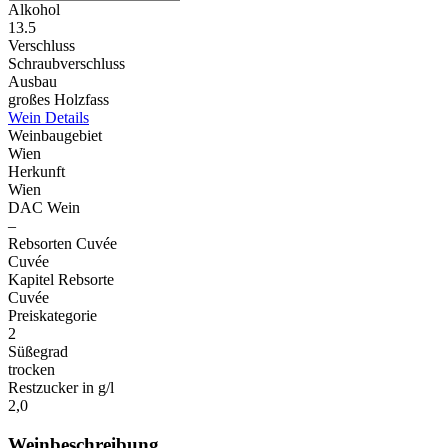
Alkohol
13.5
Verschluss
Schraubverschluss
Ausbau
großes Holzfass
Wein Details
Weinbaugebiet
Wien
Herkunft
Wien
DAC Wein
–
Rebsorten Cuvée
Cuvée
Kapitel Rebsorte
Cuvée
Preiskategorie
2
Süßegrad
trocken
Restzucker in g/l
2,0
Weinbeschreibung