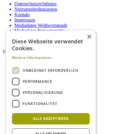
Datenschutzrichtlinien
Nutzungsbedingungen
Kontakt
Impressum
Mediadaten Weißweinguide
Mediadaten Rotweinguide
×
AGB
Diese Webseite verwendet
Newsletter
Cookies.
©
2026. Alle Rechte vorbehalten.
Weitere Informationen
UNBEDINGT ERFORDERLICH
PERFORMANCE
PERSONALISIERUNG
FUNKTIONALITÄT
ALLE AKZEPTIEREN
ALLE ABLEHNEN