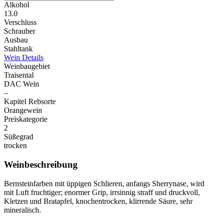
Alkohol
13.0
Verschluss
Schrauber
Ausbau
Stahltank
Wein Details
Weinbaugebiet
Traisental
DAC Wein
–
Kapitel Rebsorte
Orangewein
Preiskategorie
2
Süßegrad
trocken
Weinbeschreibung
Bernsteinfarben mit üppigen Schlieren, anfangs Sherrynase, wird
mit Luft fruchtiger; enormer Grip, irrsinnig straff und druckvoll,
Kletzen und Bratapfel, knochentrocken, klirrende Säure, sehr
mineralisch.