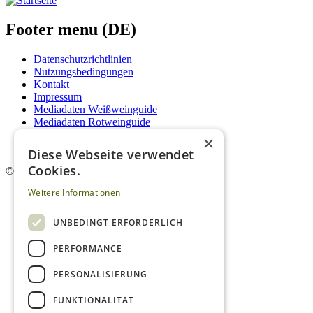
Footer menu (DE)
Datenschutzrichtlinien
Nutzungsbedingungen
Kontakt
Impressum
Mediadaten Weißweinguide
Mediadaten Rotweinguide
AGB
×
Newsletter
Diese Webseite verwendet
Cookies.
©
2026. Alle Rechte vorbehalten.
Weitere Informationen
UNBEDINGT ERFORDERLICH
PERFORMANCE
PERSONALISIERUNG
FUNKTIONALITÄT