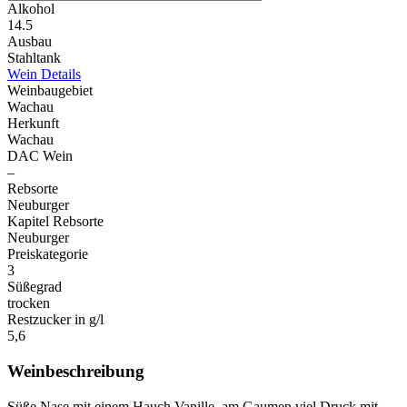
Alkohol
14.5
Ausbau
Stahltank
Wein Details
Weinbaugebiet
Wachau
Herkunft
Wachau
DAC Wein
–
Rebsorte
Neuburger
Kapitel Rebsorte
Neuburger
Preiskategorie
3
Süßegrad
trocken
Restzucker in g/l
5,6
Weinbeschreibung
Süße Nase mit einem Hauch Vanille, am Gaumen viel Druck mit