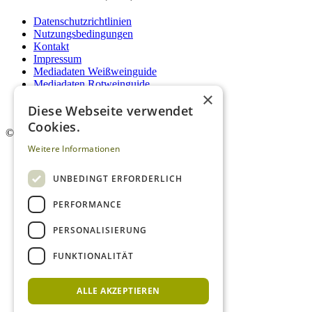
Datenschutzrichtlinien
Nutzungsbedingungen
Kontakt
Impressum
Mediadaten Weißweinguide
Mediadaten Rotweinguide
×
AGB
Diese Webseite verwendet
Newsletter
Cookies.
©
2026. Alle Rechte vorbehalten.
Weitere Informationen
UNBEDINGT ERFORDERLICH
PERFORMANCE
PERSONALISIERUNG
FUNKTIONALITÄT
ALLE AKZEPTIEREN