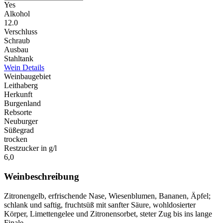
Yes
Alkohol
12.0
Verschluss
Schraub
Ausbau
Stahltank
Wein Details
Weinbaugebiet
Leithaberg
Herkunft
Burgenland
Rebsorte
Neuburger
Süßegrad
trocken
Restzucker in g/l
6,0
Weinbeschreibung
Zitronengelb, erfrischende Nase, Wiesenblumen, Bananen, Äpfel;
schlank und saftig, fruchtsüß mit sanfter Säure, wohldosierter
Körper, Limettengelee und Zitronensorbet, steter Zug bis ins lange
Finale.