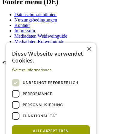
Footer menu (DE)
Datenschutzrichtlinien
Nutzungsbedingungen
Kontakt
Impressum
Mediadaten Weißweinguide
Mediadaten Rotweinguide
×
AGB
Newsletter
Diese Webseite verwendet
Cookies.
©
2026. Alle Rechte vorbehalten.
Weitere Informationen
UNBEDINGT ERFORDERLICH
PERFORMANCE
PERSONALISIERUNG
FUNKTIONALITÄT
ALLE AKZEPTIEREN