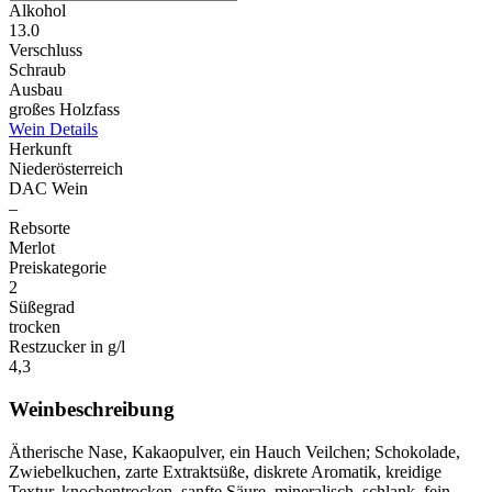
Alkohol
13.0
Verschluss
Schraub
Ausbau
großes Holzfass
Wein Details
Herkunft
Niederösterreich
DAC Wein
–
Rebsorte
Merlot
Preiskategorie
2
Süßegrad
trocken
Restzucker in g/l
4,3
Weinbeschreibung
Ätherische Nase, Kakaopulver, ein Hauch Veilchen; Schokolade,
Zwiebelkuchen, zarte Extraktsüße, diskrete Aromatik, kreidige
Textur, knochentrocken, sanfte Säure, mineralisch, schlank, fein-