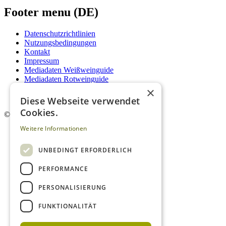
Footer menu (DE)
Datenschutzrichtlinien
Nutzungsbedingungen
Kontakt
Impressum
Mediadaten Weißweinguide
Mediadaten Rotweinguide
AGB
×
Newsletter
Diese Webseite verwendet
Cookies.
©
2026. Alle Rechte vorbehalten.
Weitere Informationen
UNBEDINGT ERFORDERLICH
PERFORMANCE
PERSONALISIERUNG
FUNKTIONALITÄT