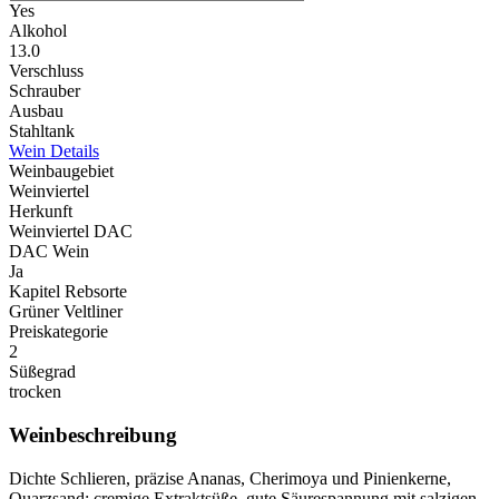
Yes
Alkohol
13.0
Verschluss
Schrauber
Ausbau
Stahltank
Wein Details
Weinbaugebiet
Weinviertel
Herkunft
Weinviertel DAC
DAC Wein
Ja
Kapitel Rebsorte
Grüner Veltliner
Preiskategorie
2
Süßegrad
trocken
Weinbeschreibung
Dichte Schlieren, präzise Ananas, Cherimoya und Pinienkerne,
Quarzsand; cremige Extraktsüße, gute Säurespannung mit salzigen