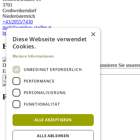
3701
Großweikersdorf
Niederösterreich
+43/2955/7430
mail@weinbau-stadler.at
×
http://www.weinbau-stadler.at
Diese Webseite verwendet
Homepage advert block
Cookies.
Weitere Informationen
Description
Bleiben Sie auf dem Laufenden
Abonnieren Sie unseren
UNBEDINGT ERFORDERLICH
E-Mail
Newsletter bestellen
PERFORMANCE
PERSONALISIERUNG
Footer menu (DE)
FUNKTIONALITÄT
Datenschutzrichtlinien
Nutzungsbedingungen
ALLE AKZEPTIEREN
Kontakt
Impressum
Mediadaten Weißweinguide
ALLE ABLEHNEN
Mediadaten Rotweinguide