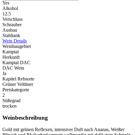
Yes
Alkohol
12.5
Verschluss
Schrauber
Ausbau
Stahltank
Wein Details
Weinbaugebiet
Kamptal
Herkunft
Kamptal DAC
DAC Wein
Ja
Kapitel Rebsorte
Grüner Veltliner
Preiskategorie
2
Süßegrad
trocken
Weinbeschreibung
Gold mit grünen Reflexen, intensiver Duft nach Ananas, Weißer
Pfirsich und Rhabarberkompott; vollmundig mit delikatem Schmelz,