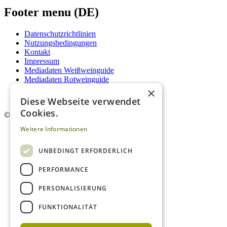
Footer menu (DE)
Datenschutzrichtlinien
Nutzungsbedingungen
Kontakt
Impressum
Mediadaten Weißweinguide
Mediadaten Rotweinguide
AGB
×
Newsletter
Diese Webseite verwendet
Cookies.
©
2026. Alle Rechte vorbehalten.
Weitere Informationen
UNBEDINGT ERFORDERLICH
PERFORMANCE
PERSONALISIERUNG
FUNKTIONALITÄT