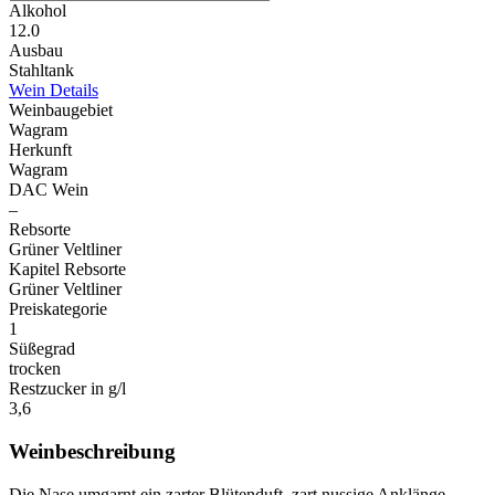
Alkohol
12.0
Ausbau
Stahltank
Wein Details
Weinbaugebiet
Wagram
Herkunft
Wagram
DAC Wein
–
Rebsorte
Grüner Veltliner
Kapitel Rebsorte
Grüner Veltliner
Preiskategorie
1
Süßegrad
trocken
Restzucker in g/l
3,6
Weinbeschreibung
Die Nase umgarnt ein zarter Blütenduft, zart nussige Anklänge,