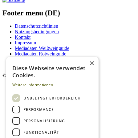
Footer menu (DE)
Datenschutzrichtlinien
Nutzungsbedingungen
Kontakt
Impressum
Mediadaten Weißweinguide
Mediadaten Rotweinguide
AGB
×
Newsletter
Diese Webseite verwendet
Cookies.
©
2026. Alle Rechte vorbehalten.
Weitere Informationen
UNBEDINGT ERFORDERLICH
PERFORMANCE
PERSONALISIERUNG
FUNKTIONALITÄT