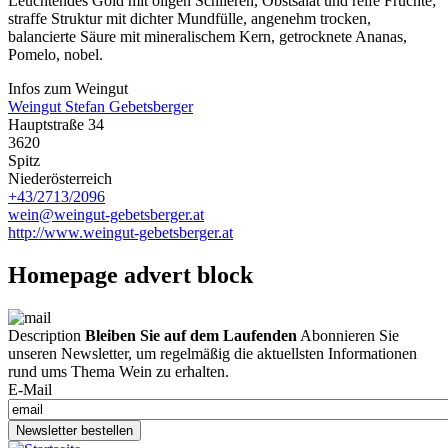
Leuchtendes Gold mit öligen Schlieren, Obstsalat und reife Früchte;
straffe Struktur mit dichter Mundfülle, angenehm trocken,
balancierte Säure mit mineralischem Kern, getrocknete Ananas,
Pomelo, nobel.
Infos zum Weingut
Weingut Stefan Gebetsberger
Hauptstraße 34
3620
Spitz
Niederösterreich
+43/2713/2096
wein@weingut-gebetsberger.at
http://www.weingut-gebetsberger.at
Homepage advert block
Description
Bleiben Sie auf dem Laufenden
Abonnieren Sie
unseren Newsletter, um regelmäßig die aktuellsten Informationen
rund ums Thema Wein zu erhalten.
E-Mail
Newsletter bestellen