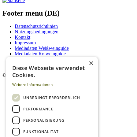
Footer menu (DE)
Datenschutzrichtlinien
Nutzungsbedingungen
Kontakt
Impressum
Mediadaten Weißweinguide
Mediadaten Rotweinguide
AGB
×
Newsletter
Diese Webseite verwendet
Cookies.
©
2026. Alle Rechte vorbehalten.
Weitere Informationen
UNBEDINGT ERFORDERLICH
PERFORMANCE
PERSONALISIERUNG
FUNKTIONALITÄT