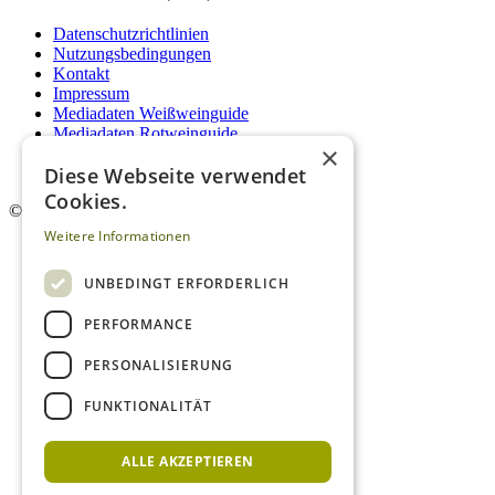
Datenschutzrichtlinien
Nutzungsbedingungen
Kontakt
Impressum
Mediadaten Weißweinguide
Mediadaten Rotweinguide
×
AGB
Diese Webseite verwendet
Newsletter
Cookies.
©
2026. Alle Rechte vorbehalten.
Weitere Informationen
UNBEDINGT ERFORDERLICH
PERFORMANCE
PERSONALISIERUNG
FUNKTIONALITÄT
ALLE AKZEPTIEREN