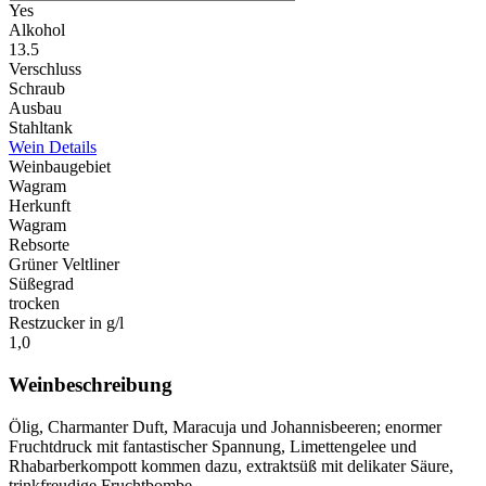
Yes
Alkohol
13.5
Verschluss
Schraub
Ausbau
Stahltank
Wein Details
Weinbaugebiet
Wagram
Herkunft
Wagram
Rebsorte
Grüner Veltliner
Süßegrad
trocken
Restzucker in g/l
1,0
Weinbeschreibung
Ölig, Charmanter Duft, Maracuja und Johannisbeeren; enormer
Fruchtdruck mit fantastischer Spannung, Limettengelee und
Rhabarberkompott kommen dazu, extraktsüß mit delikater Säure,
trinkfreudige Fruchtbombe.