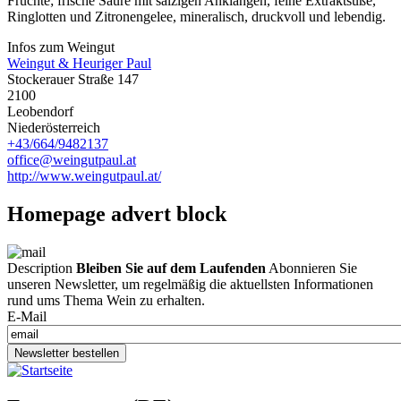
Früchte; frische Säure mit salzigen Anklängen, feine Extraktsüße,
Ringlotten und Zitronengelee, mineralisch, druckvoll und lebendig.
Infos zum Weingut
Weingut & Heuriger Paul
Stockerauer Straße 147
2100
Leobendorf
Niederösterreich
+43/664/9482137
office@weingutpaul.at
http://www.weingutpaul.at/
Homepage advert block
Description
Bleiben Sie auf dem Laufenden
Abonnieren Sie
unseren Newsletter, um regelmäßig die aktuellsten Informationen
rund ums Thema Wein zu erhalten.
E-Mail
Newsletter bestellen