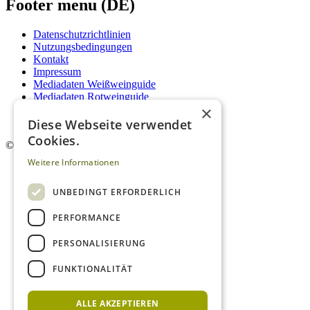
Footer menu (DE)
Datenschutzrichtlinien
Nutzungsbedingungen
Kontakt
Impressum
Mediadaten Weißweinguide
Mediadaten Rotweinguide
×
AGB
Newsletter
Diese Webseite verwendet
Cookies.
©
2026. Alle Rechte vorbehalten.
Weitere Informationen
UNBEDINGT ERFORDERLICH
PERFORMANCE
PERSONALISIERUNG
FUNKTIONALITÄT
ALLE AKZEPTIEREN