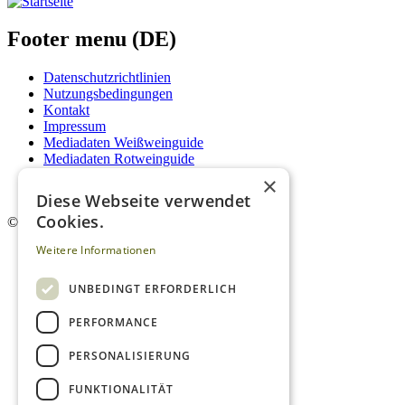
Footer menu (DE)
Datenschutzrichtlinien
Nutzungsbedingungen
Kontakt
Impressum
Mediadaten Weißweinguide
Mediadaten Rotweinguide
AGB
×
Newsletter
Diese Webseite verwendet
Cookies.
©
2026. Alle Rechte vorbehalten.
Weitere Informationen
UNBEDINGT ERFORDERLICH
PERFORMANCE
PERSONALISIERUNG
FUNKTIONALITÄT