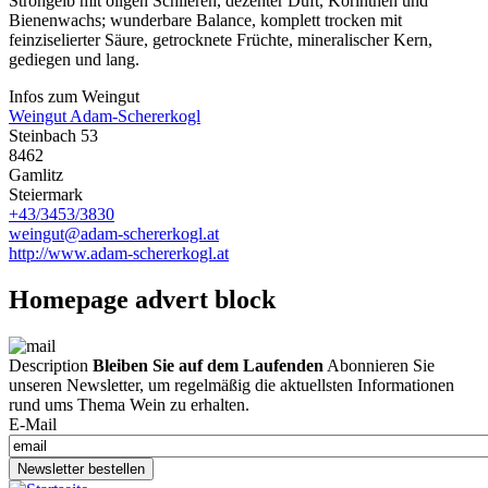
Strohgelb mit öligen Schlieren, dezenter Duft, Korinthen und
Bienenwachs; wunderbare Balance, komplett trocken mit
feinziselierter Säure, getrocknete Früchte, mineralischer Kern,
gediegen und lang.
Infos zum Weingut
Weingut Adam-Schererkogl
Steinbach 53
8462
Gamlitz
Steiermark
+43/3453/3830
weingut@adam-schererkogl.at
http://www.adam-schererkogl.at
Homepage advert block
Description
Bleiben Sie auf dem Laufenden
Abonnieren Sie
unseren Newsletter, um regelmäßig die aktuellsten Informationen
rund ums Thema Wein zu erhalten.
E-Mail
Newsletter bestellen