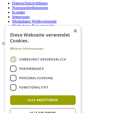
Datenschutzrichtlinien
Nutzungsbedingungen
Kontakt
Impressum
Mediadaten Weißweinguide
Mediadaten Rotweinguide
×
AGB
Diese Webseite verwendet
Newsletter
Cookies.
©
2026. Alle Rechte vorbehalten.
Weitere Informationen
UNBEDINGT ERFORDERLICH
PERFORMANCE
PERSONALISIERUNG
FUNKTIONALITÄT
ALLE AKZEPTIEREN
ALLE ABLEHNEN