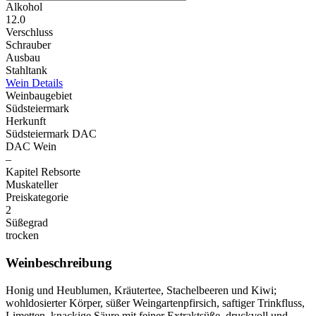
Alkohol
12.0
Verschluss
Schrauber
Ausbau
Stahltank
Wein Details
Weinbaugebiet
Südsteiermark
Herkunft
Südsteiermark DAC
DAC Wein
–
Kapitel Rebsorte
Muskateller
Preiskategorie
2
Süßegrad
trocken
Weinbeschreibung
Honig und Heublumen, Kräutertee, Stachelbeeren und Kiwi;
wohldosierter Körper, süßer Weingartenpfirsich, saftiger Trinkfluss,
Limetten, knackige Säure mit feiner Extraktsüße, druckvoll und