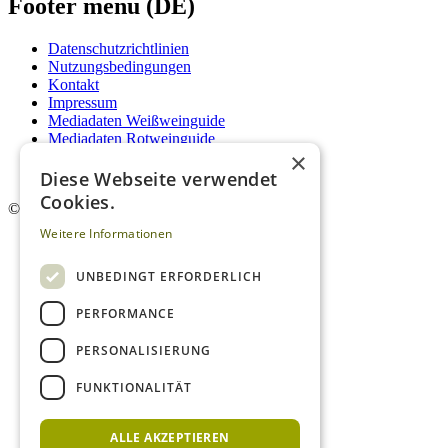
Footer menu (DE)
Datenschutzrichtlinien
Nutzungsbedingungen
Kontakt
Impressum
Mediadaten Weißweinguide
Mediadaten Rotweinguide
×
AGB
Newsletter
Diese Webseite verwendet
Cookies.
©
2026. Alle Rechte vorbehalten.
Weitere Informationen
UNBEDINGT ERFORDERLICH
PERFORMANCE
PERSONALISIERUNG
FUNKTIONALITÄT
ALLE AKZEPTIEREN