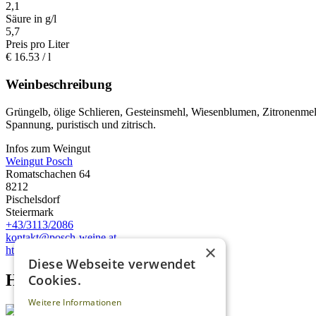
2,1
Säure in g/l
5,7
Preis pro Liter
€
16.53
/ l
Weinbeschreibung
Grüngelb, ölige Schlieren, Gesteinsmehl, Wiesenblumen, Zitronenmeliss
Spannung, puristisch und zitrisch.
Infos zum Weingut
Weingut Posch
Romatschachen 64
8212
Pischelsdorf
Steiermark
+43/3113/2086
kontakt@posch-weine.at
×
https://www.posch-weine.at
Diese Webseite verwendet
Homepage advert block
Cookies.
Weitere Informationen