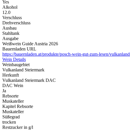
Yes
Alkohol
12.0
Verschluss
Drehverschluss
Ausbau
Stahltank
Ausgabe
Weißwein Guide Austria 2026
Bauernladen URL
https://bauernladen.at/produkte/posch-wein-gut-zum-lesen/vulkanlan
Wein Details
Weinbaugebiet
Vulkanland Steiermark
Herkunft
Vulkanland Steiermark DAC
DAC Wein
Ja
Rebsorte
Muskateller
Kapitel Rebsorte
Muskateller
Süßegrad
trocken
Restzucker in g/l