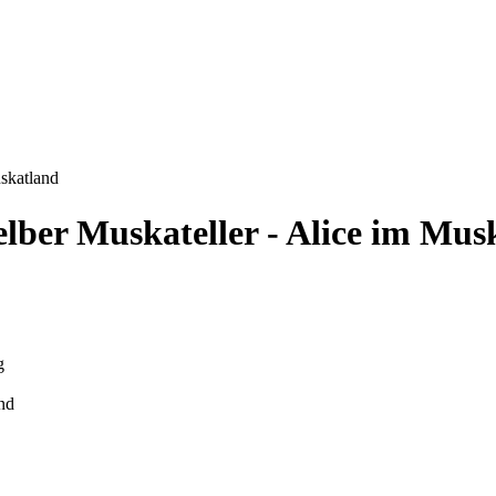
skatland
ber Muskateller - Alice im Mus
nd