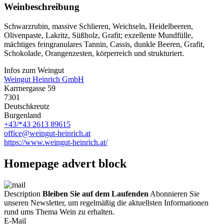
Weinbeschreibung
Schwarzrubin, massive Schlieren, Weichseln, Heidelbeeren,
Olivenpaste, Lakritz, Süßholz, Grafit; exzellente Mundfülle,
mächtiges feingranulares Tannin, Cassis, dunkle Beeren, Grafit,
Schokolade, Orangenzesten, körperreich und strukturiert.
Infos zum Weingut
Weingut Heinrich GmbH
Karrnergasse 59
7301
Deutschkreutz
Burgenland
+43/*43 2613 89615
office@weingut-heinrich.at
https://www.weingut-heinrich.at/
Homepage advert block
Description
Bleiben Sie auf dem Laufenden
Abonnieren Sie
unseren Newsletter, um regelmäßig die aktuellsten Informationen
rund ums Thema Wein zu erhalten.
E-Mail