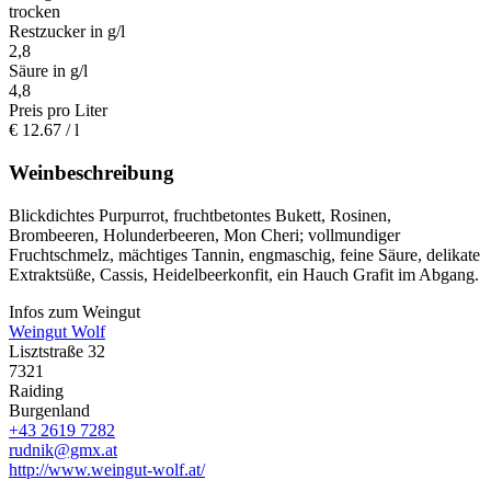
trocken
Restzucker in g/l
2,8
Säure in g/l
4,8
Preis pro Liter
€
12.67
/ l
Weinbeschreibung
Blickdichtes Purpurrot, fruchtbetontes Bukett, Rosinen,
Brombeeren, Holunderbeeren, Mon Cheri; vollmundiger
Fruchtschmelz, mächtiges Tannin, engmaschig, feine Säure, delikate
Extraktsüße, Cassis, Heidelbeerkonfit, ein Hauch Grafit im Abgang.
Infos zum Weingut
Weingut Wolf
Lisztstraße 32
7321
Raiding
Burgenland
+43 2619 7282
rudnik@gmx.at
http://www.weingut-wolf.at/