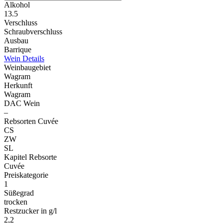
Alkohol
13.5
Verschluss
Schraubverschluss
Ausbau
Barrique
Wein Details
Weinbaugebiet
Wagram
Herkunft
Wagram
DAC Wein
–
Rebsorten Cuvée
CS
ZW
SL
Kapitel Rebsorte
Cuvée
Preiskategorie
1
Süßegrad
trocken
Restzucker in g/l
2,2